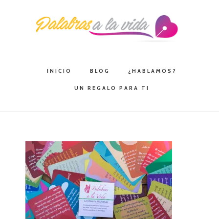
Saltar
Saltar
Saltar
a
al
a
la
contenido
la
navegación
principal
barra
principal
lateral
INICIO
BLOG
¿HABLAMOS?
principal
UN REGALO PARA TI