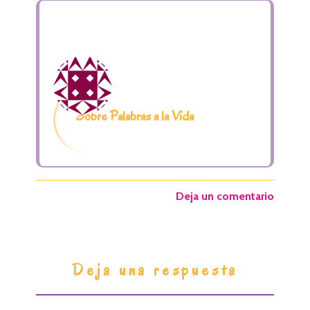
Sobre Palabras a la Vida
Deja un comentario
I
Deja una respuesta
n
t