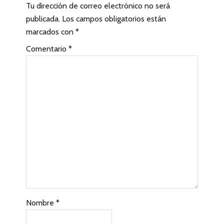
Tu dirección de correo electrónico no será
e
publicada.
Los campos obligatorios están
r
marcados con
*
a
Comentario
*
c
c
i
o
n
e
s
c
Nombre
*
o