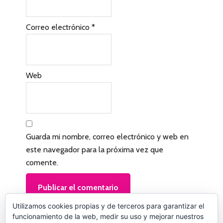
n
l
Correo electrónico
*
o
s
l
Web
e
c
t
Guarda mi nombre, correo electrónico y web en
o
este navegador para la próxima vez que
r
comente.
e
s
Utilizamos cookies propias y de terceros para garantizar el
funcionamiento de la web, medir su uso y mejorar nuestros