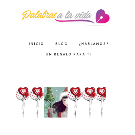
Saltar
Saltar
Saltar
a
al
a
la
contenido
la
navegación
principal
barra
principal
lateral
INICIO
BLOG
¿HABLAMOS?
principal
UN REGALO PARA TI