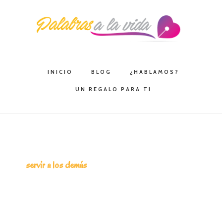
Saltar
Saltar
Saltar
a
al
a
la
contenido
la
navegación
principal
barra
principal
lateral
INICIO
BLOG
¿HABLAMOS?
principal
UN REGALO PARA TI
servir a los demás