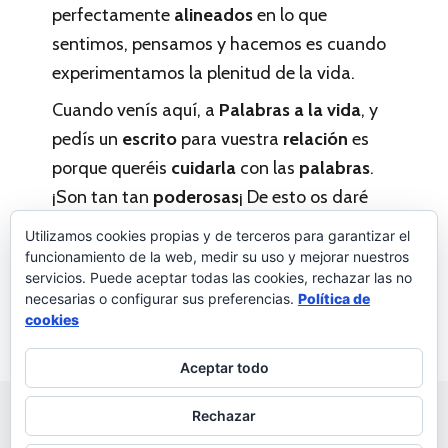
perfectamente
alineados
en lo que
sentimos, pensamos y hacemos es cuando
experimentamos la plenitud de la vida.
Cuando venís aquí, a
Palabras a la vida
, y
pedís un
escrito
para vuestra
relación
es
porque queréis
cuidarla
con las
palabras
.
¡Son tan tan
poderosas
¡ De esto os daré
pruebas otro día.
Utilizamos cookies propias y de terceros para garantizar el
funcionamiento de la web, medir su uso y mejorar nuestros
servicios. Puede aceptar todas las cookies, rechazar las no
necesarias o configurar sus preferencias.
Política de
Palabras con nombre
Deja un comentario
cookies
Aceptar todo
© 2026 Palabras a la vida
Regala palabras a tus seres
Rechazar
queridos