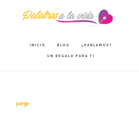
Saltar
Saltar
Saltar
a
al
a
la
contenido
la
navegación
principal
barra
principal
lateral
INICIO
BLOG
¿HABLAMOS?
principal
UN REGALO PARA TI
pareja