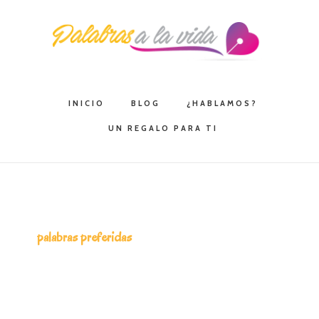
Saltar
Saltar
Saltar
a
al
a
la
contenido
la
navegación
principal
barra
principal
lateral
INICIO
BLOG
¿HABLAMOS?
principal
UN REGALO PARA TI
palabras preferidas