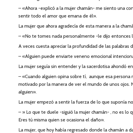
– «Ahora -explicó a la mujer chamán- me siento una con el
sentir todo el amor que emana de él».
La mujer que ahora agradecía de esta manera a la chamán
– «No te tomes nada personalmente -le dijo entonces la m
A veces cuesta apreciar la profundidad de las palabras
– «Alguien puede enviarte veneno emocional intenciona
La mujer seguía sin entender y la sacerdotisa ahondó en 
– «Cuando alguien opina sobre tí, aunque esa persona no
motivado por la manera de ver el mundo de unos ojos. N
alguien».
La mujer empezó a sentir la fuerza de lo que suponía 
– » Lo que te duele -siguió la mujer chamán- , no es lo q
Eres tú misma quien se ocasiona el daño».
La mujer, que hoy había regresado donde la chamán a d