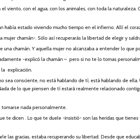
 viento, con el agua, con los animales, con toda la naturaleza. Gr
 había estado viviendo mucho tiempo en el infierno. Allí el coraz
ujer chamán-. Sólo así recuperarás la libertad de elegir y saldrá
 de una chamán. Y aquella mujer no alcanzaba a entender lo que p
damente -explicó la chamán – pero si no te lo tomas personalme
la explicación.
 sea consciente, no está hablando de tí, está hablando de ella. 
ada de lo que piensen de tí estará realmente relacionado contigo
no tomarse nada personalmente.
ue te dicen . Lo que te duele -insistió- son las heridas que tiene
arle las gracias, estaba recuperando su libertad. Desde que ed