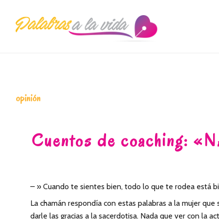
Saltar
Saltar
Saltar
a
al
a
la
contenido
la
navegación
principal
barra
principal
lateral
principal
opinión
Cuentos de coaching:
– » Cuando te sientes bien, todo lo que te rodea está bi
La chamán respondía con estas palabras a la mujer que se
darle las gracias a la sacerdotisa. Nada que ver con la a