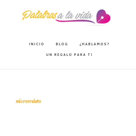
Saltar
Saltar
Saltar
a
al
a
la
contenido
la
navegación
principal
barra
principal
lateral
INICIO
BLOG
¿HABLAMOS?
principal
UN REGALO PARA TI
microrrelato