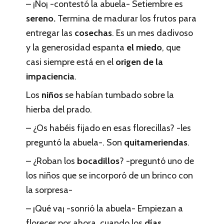
– ¡No¡ -contestó la abuela- Setiembre es
sereno.
Termina de madurar los frutos para
entregar las
cosechas
. Es un mes dadivoso
y la generosidad espanta
el miedo
, que
casi siempre está en el
origen de la
impaciencia
.
Los
niños
se habían tumbado sobre la
hierba del prado.
– ¿Os habéis fijado en esas florecillas? -les
preguntó la abuela-. Son
quitameriendas
.
– ¿Roban los
bocadillos
? -preguntó uno de
los niños que se incorporó de un brinco con
la sorpresa-
– ¡Qué va¡ -sonrió la abuela- Empiezan a
florecer por ahora, cuando los
días