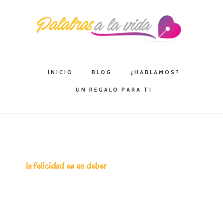
Saltar
Saltar
Saltar
a
al
a
la
contenido
la
navegación
principal
barra
principal
lateral
INICIO
BLOG
¿HABLAMOS?
principal
UN REGALO PARA TI
la felicidad es un deber