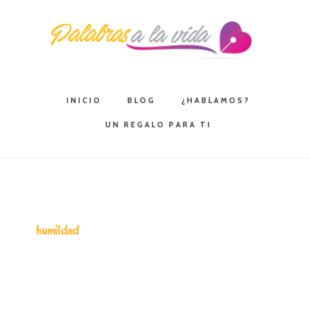
Saltar
Saltar
Saltar
a
al
a
la
contenido
la
navegación
principal
barra
principal
lateral
INICIO
BLOG
¿HABLAMOS?
principal
UN REGALO PARA TI
humildad