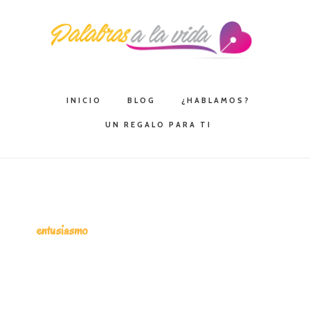
Saltar
Saltar
Saltar
a
al
a
la
contenido
la
navegación
principal
barra
principal
lateral
INICIO
BLOG
¿HABLAMOS?
principal
UN REGALO PARA TI
entusiasmo