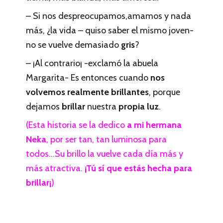
– Si nos despreocupamos,amamos y nada
más, ¿la vida – quiso saber el mismo joven-
no se vuelve demasiado
gris
?
– ¡Al contrario¡ -exclamó la abuela
Margarita- Es entonces cuando
nos
volvemos realmente brillantes
, porque
dejamos
brillar
nuestra
propia luz
.
(Esta historia se la dedico
a mi hermana
Neka
, por ser tan, tan luminosa para
todos…Su brillo la vuelve cada día más y
más atractiva.
¡Tú sí que estás hecha para
brillar¡
)