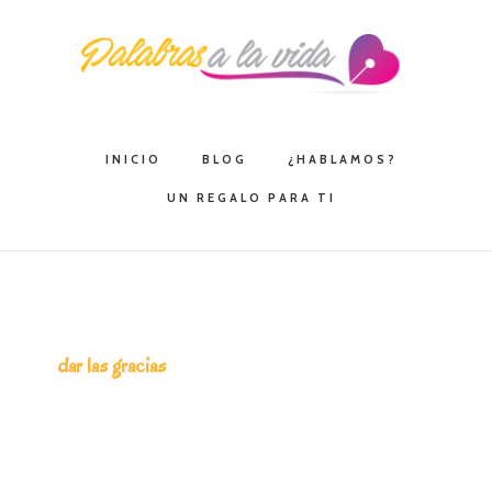
Saltar
Saltar
Saltar
a
al
a
la
contenido
la
navegación
principal
barra
principal
lateral
INICIO
BLOG
¿HABLAMOS?
principal
UN REGALO PARA TI
dar las gracias