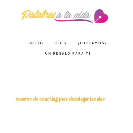
Saltar
Saltar
Saltar
a
al
a
la
contenido
la
navegación
principal
barra
principal
lateral
INICIO
BLOG
¿HABLAMOS?
principal
UN REGALO PARA TI
cuentos de coaching para desplegar las alas