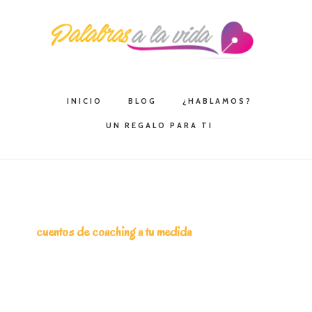
Saltar
Saltar
Saltar
a
al
a
la
contenido
la
navegación
principal
barra
principal
lateral
INICIO
BLOG
¿HABLAMOS?
principal
UN REGALO PARA TI
cuentos de coaching a tu medida