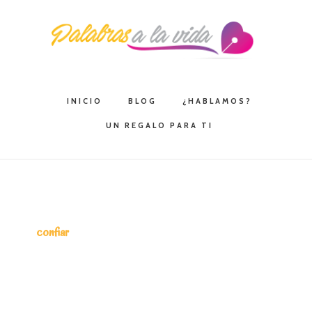
Saltar
Saltar
Saltar
a
al
a
la
contenido
la
navegación
principal
barra
principal
lateral
INICIO
BLOG
¿HABLAMOS?
principal
UN REGALO PARA TI
confiar