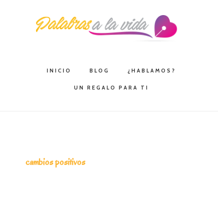
Saltar
Saltar
Saltar
a
al
a
la
contenido
la
navegación
principal
barra
principal
lateral
INICIO
BLOG
¿HABLAMOS?
principal
UN REGALO PARA TI
cambios positivos