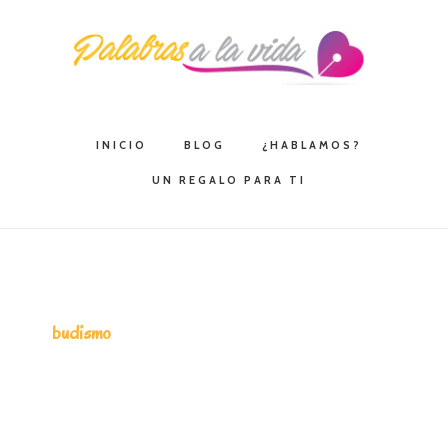
Saltar
Saltar
Saltar
a
al
a
la
contenido
la
navegación
principal
barra
principal
lateral
INICIO
BLOG
¿HABLAMOS?
principal
UN REGALO PARA TI
budismo