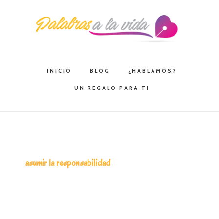
Saltar
Saltar
Saltar
a
al
a
la
contenido
la
navegación
principal
barra
principal
lateral
INICIO
BLOG
¿HABLAMOS?
principal
UN REGALO PARA TI
asumir la responsabilidad