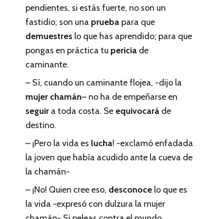
pendientes, si estás fuerte, no son un
fastidio; son una
prueba
para que
demuestres
lo que has aprendido; para que
pongas en práctica tu
pericia
de
caminante.
– Sí, cuando un caminante flojea, -dijo la
mujer chamán
– no ha de empeñarse en
seguir
a toda costa. Se
equivocará
de
destino.
– ¡Pero la vida es
lucha
! -exclamó enfadada
la joven que había acudido ante la cueva de
la chamán-
– ¡No! Quien cree eso,
desconoce
lo que es
la vida -expresó con dulzura la mujer
chamán- Si peleas contra el mundo,