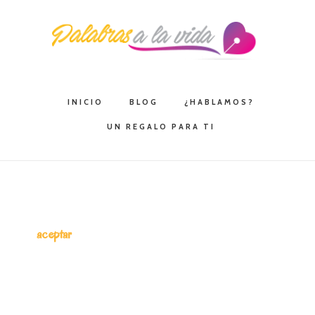
Saltar
Saltar
Saltar
a
al
a
la
contenido
la
navegación
principal
barra
principal
lateral
INICIO
BLOG
¿HABLAMOS?
principal
UN REGALO PARA TI
aceptar