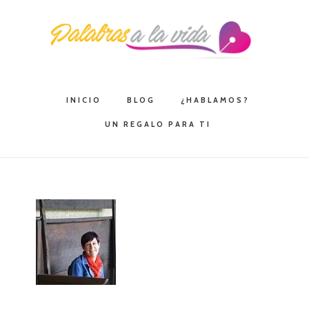
Saltar
Saltar
Saltar
a
al
a
la
contenido
la
navegación
principal
barra
principal
lateral
INICIO
BLOG
¿HABLAMOS?
principal
UN REGALO PARA TI