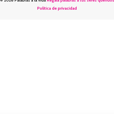
© 2026 Palabras a la vida
Regala palabras a tus seres querido
Política de privacidad