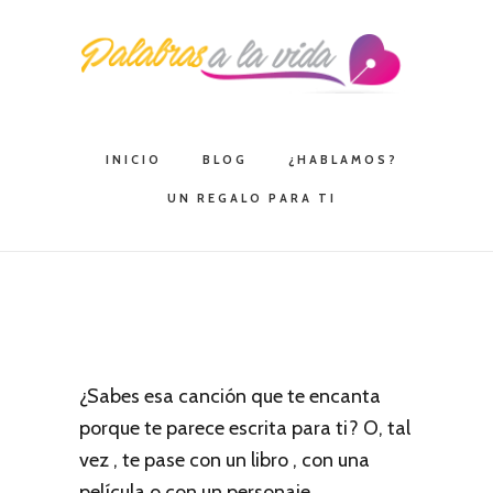
Saltar
Saltar
Saltar
a
al
a
la
contenido
la
navegación
principal
barra
principal
lateral
INICIO
BLOG
¿HABLAMOS?
principal
UN REGALO PARA TI
¿Sabes esa canción que te encanta
porque te parece escrita para ti? O, tal
vez , te pase con un libro , con una
película o con un personaje.