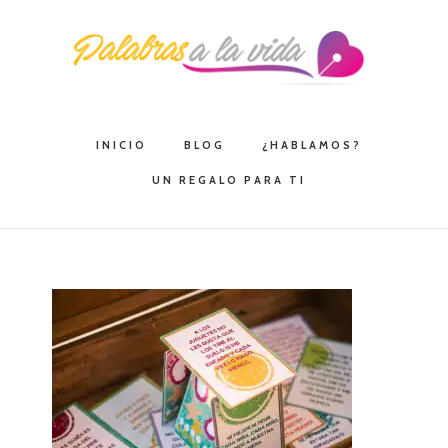
Saltar
Saltar
Saltar
a
al
a
la
contenido
la
navegación
principal
barra
principal
lateral
INICIO
BLOG
¿HABLAMOS?
principal
UN REGALO PARA TI