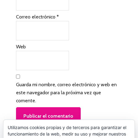
n
l
Correo electrónico
*
o
s
l
Web
e
c
t
Guarda mi nombre, correo electrónico y web en
o
este navegador para la próxima vez que
r
comente.
e
s
Utilizamos cookies propias y de terceros para garantizar el
funcionamiento de la web, medir su uso y mejorar nuestros