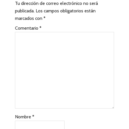
Tu dirección de correo electrónico no será
e
publicada.
Los campos obligatorios están
r
marcados con
*
a
Comentario
*
c
c
i
o
n
e
s
c
Nombre
*
o