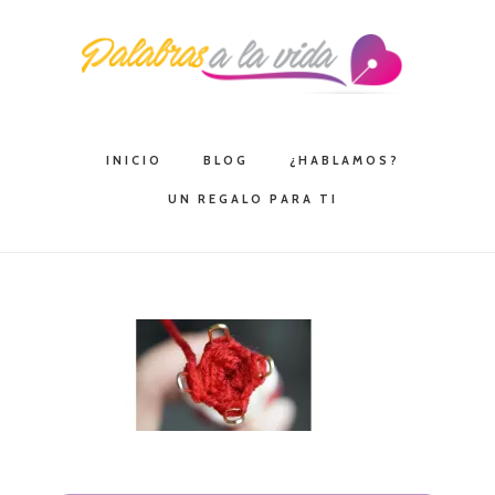
Saltar
Saltar
Saltar
a
al
a
la
contenido
la
navegación
principal
barra
principal
lateral
INICIO
BLOG
¿HABLAMOS?
principal
UN REGALO PARA TI