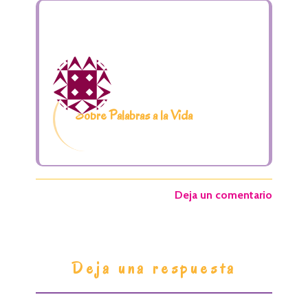
Sobre Palabras a la Vida
Deja un comentario
I
Deja una respuesta
n
t