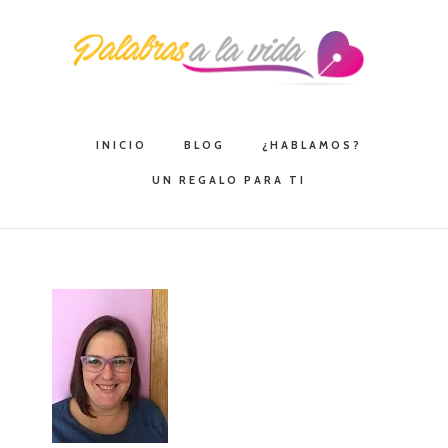
Saltar
Saltar
Saltar
a
al
a
la
contenido
la
navegación
principal
barra
principal
lateral
INICIO
BLOG
¿HABLAMOS?
principal
UN REGALO PARA TI