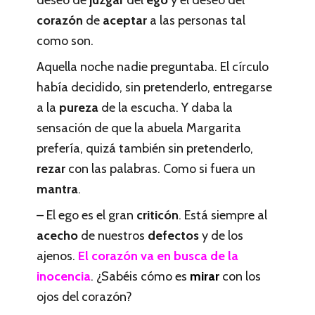
deseo de
juzgar
del
ego
y el deseo del
corazón
de
aceptar
a las personas tal
como son.
Aquella noche nadie preguntaba. El círculo
había decidido, sin pretenderlo, entregarse
a la
pureza
de la escucha. Y daba la
sensación de que la abuela Margarita
prefería, quizá también sin pretenderlo,
rezar
con las palabras. Como si fuera un
mantra
.
– El ego es el gran
criticón
. Está siempre al
acecho
de nuestros
defectos
y de los
ajenos.
El corazón va en busca de la
inocencia
. ¿Sabéis cómo es
mirar
con los
ojos del corazón?