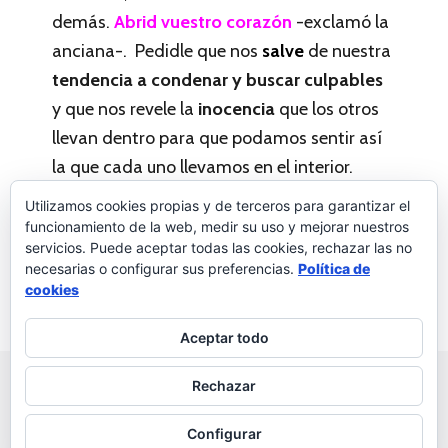
demás.
Abrid vuestro corazón
-exclamó la
anciana-. Pedidle que nos
salve
de nuestra
tendencia a condenar y buscar culpables
y que nos revele la
inocencia
que los otros
llevan dentro para que podamos sentir así
la que cada uno llevamos en el interior.
¡Que el 2015 sea el año para abrir el
Utilizamos cookies propias y de terceros para garantizar el
funcionamiento de la web, medir su uso y mejorar nuestros
corazón!
servicios. Puede aceptar todas las cookies, rechazar las no
necesarias o configurar sus preferencias.
Política de
Palabras a la vida
Deja un comentario
cookies
Aceptar todo
Rechazar
© 2026 Palabras a la vida
Regala palabras a tus seres
queridos
Configurar
Política de privacidad