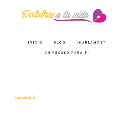
Saltar
Saltar
Saltar
a
al
a
la
contenido
la
navegación
principal
barra
principal
lateral
INICIO
BLOG
¿HABLAMOS?
principal
UN REGALO PARA TI
inocencia