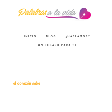
Saltar
Saltar
Saltar
a
al
a
la
contenido
la
navegación
principal
barra
principal
lateral
INICIO
BLOG
¿HABLAMOS?
principal
UN REGALO PARA TI
el corazón sabe