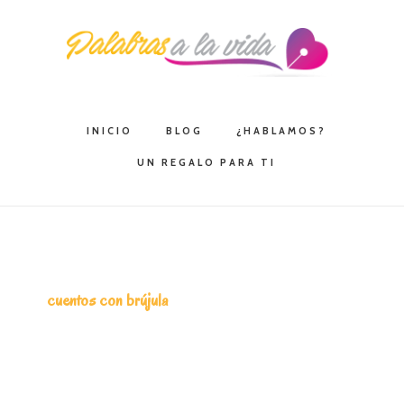
Saltar
Saltar
Saltar
a
al
a
la
contenido
la
navegación
principal
barra
principal
lateral
INICIO
BLOG
¿HABLAMOS?
principal
UN REGALO PARA TI
cuentos con brújula