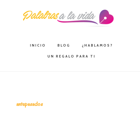
Saltar
Saltar
Saltar
a
al
a
la
contenido
la
navegación
principal
barra
principal
lateral
INICIO
BLOG
¿HABLAMOS?
principal
UN REGALO PARA TI
antepasados