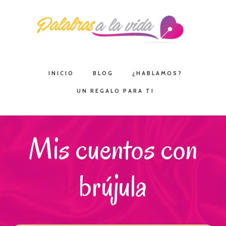
Saltar
Saltar
Saltar
a
al
a
la
contenido
la
navegación
principal
barra
principal
lateral
INICIO
BLOG
¿HABLAMOS?
principal
UN REGALO PARA TI
Mis cuentos con
brújula