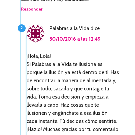
c
Responder
i
o
Palabras a la Vida
dice
n
30/10/2016 a las 12:49
e
¡Hola, Lola!
s
Si Palabras a la Vida te ilusiona es
c
porque la ilusión ya está dentro de ti. Has
o
de encontrar la manera de alimentarla y,
sobre todo, sacarla y que contagie tu
n
vida. Toma esa decisión y empieza a
l
llevarla a cabo. Haz cosas que te
o
ilusionen y engánchate a esa ilusión
cada instante. Tú decides cómo sentirte.
s
¡Hazlo! Muchas gracias por tu comentario