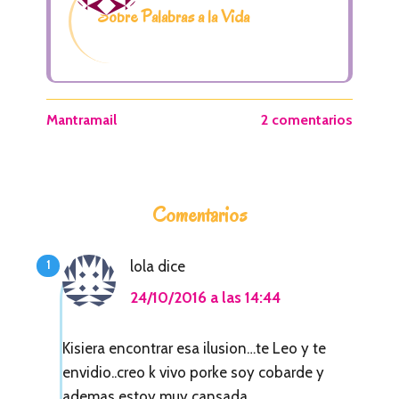
Sobre Palabras a la Vida
Mantramail
2 comentarios
I
Comentarios
n
t
lola
dice
e
24/10/2016 a las 14:44
r
a
Kisiera encontrar esa ilusion…te Leo y te
envidio..creo k vivo porke soy cobarde y
c
ademas estoy muy cansada…..