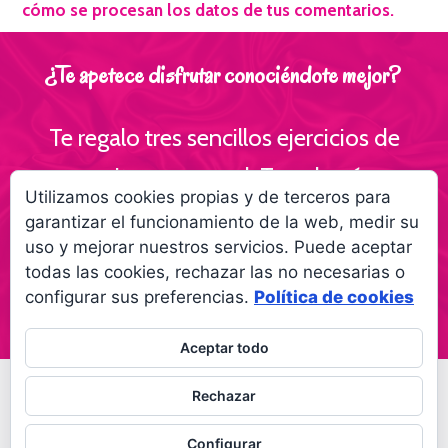
cómo se procesan los datos de tus comentarios.
¿Te apetece disfrutar conociéndote mejor?
Te regalo tres sencillos ejercicios de
escritura personal ¡Te volverás
Utilizamos cookies propias y de terceros para
interesante para ti!
garantizar el funcionamiento de la web, medir su
uso y mejorar nuestros servicios. Puede aceptar
Empieza a creer más en ti gracias a la
todas las cookies, rechazar las no necesarias o
escritura
configurar sus preferencias.
Política de cookies
Aceptar todo
© 2026 Palabras a la vida
Regala palabras a tus
Rechazar
seres queridos
Política de privacidad
Configurar