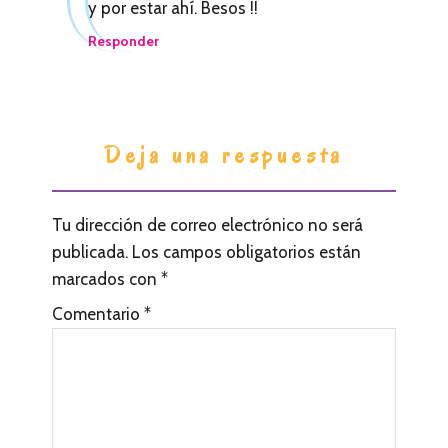
l
y por estar ahí. Besos !!
e
Responder
c
t
o
Deja una respuesta
r
e
Tu dirección de correo electrónico no será
s
publicada.
Los campos obligatorios están
marcados con
*
Comentario
*