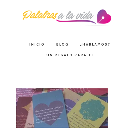
Saltar
Saltar
Saltar
a
al
a
la
contenido
la
navegación
principal
barra
principal
lateral
INICIO
BLOG
¿HABLAMOS?
principal
UN REGALO PARA TI