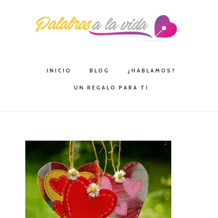
Saltar
Saltar
Saltar
a
al
a
la
contenido
la
navegación
principal
barra
principal
lateral
INICIO
BLOG
¿HABLAMOS?
principal
UN REGALO PARA TI