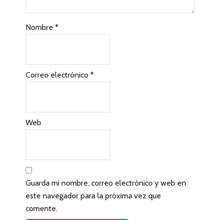
c
Nombre
*
o
n
l
Correo electrónico
*
o
s
l
Web
e
c
t
Guarda mi nombre, correo electrónico y web en
o
este navegador para la próxima vez que
r
comente.