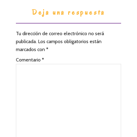
I
Deja una respuesta
n
t
Tu dirección de correo electrónico no será
e
publicada.
Los campos obligatorios están
r
marcados con
*
a
Comentario
*
c
c
i
o
n
e
s