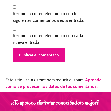
e
s
Recibir un correo electrónico con los
siguientes comentarios a esta entrada.
Recibir un correo electrónico con cada
nueva entrada.
Este sitio usa Akismet para reducir el spam.
Aprende
cómo se procesan los datos de tus comentarios.
¿Te apetece disfrutar conociéndote mejor?