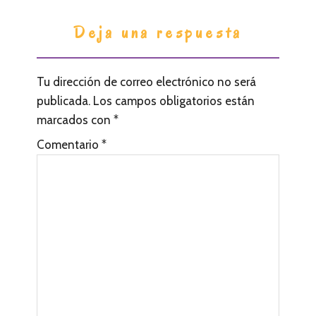
I
Deja una respuesta
n
t
Tu dirección de correo electrónico no será
e
publicada.
Los campos obligatorios están
r
marcados con
*
a
Comentario
*
c
c
i
o
n
e