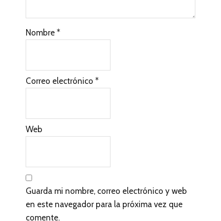
s
c
Nombre
*
o
n
l
Correo electrónico
*
o
s
l
Web
e
c
t
Guarda mi nombre, correo electrónico y web
o
en este navegador para la próxima vez que
r
comente.