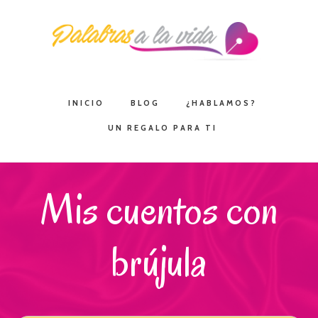
Saltar
Saltar
Saltar
a
al
a
la
contenido
la
navegación
principal
barra
principal
lateral
INICIO
BLOG
¿HABLAMOS?
principal
UN REGALO PARA TI
Mis cuentos con
brújula