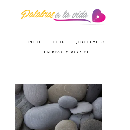
Saltar
Saltar
Saltar
a
al
a
la
contenido
la
navegación
principal
barra
principal
lateral
INICIO
BLOG
¿HABLAMOS?
principal
UN REGALO PARA TI