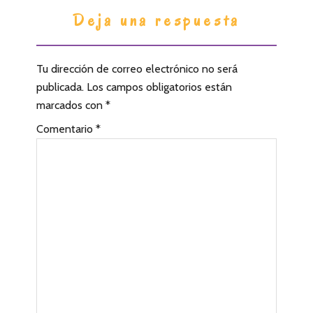
I
Deja una respuesta
n
t
Tu dirección de correo electrónico no será
e
publicada.
Los campos obligatorios están
r
marcados con
*
a
Comentario
*
c
c
i
o
n
e
s