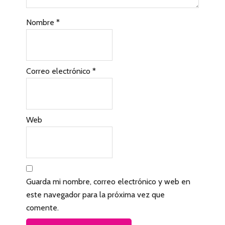
c
Nombre
*
o
n
l
Correo electrónico
*
o
s
l
Web
e
c
t
Guarda mi nombre, correo electrónico y web en
o
este navegador para la próxima vez que
r
comente.