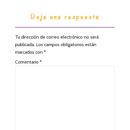
I
Deja una respuesta
n
t
Tu dirección de correo electrónico no será
e
publicada.
Los campos obligatorios están
r
marcados con
*
a
Comentario
*
c
c
i
o
n
e