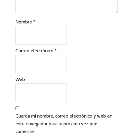
s
c
Nombre
*
o
n
l
Correo electrónico
*
o
s
l
Web
e
c
t
Guarda mi nombre, correo electrónico y web en
o
este navegador para la próxima vez que
comente.