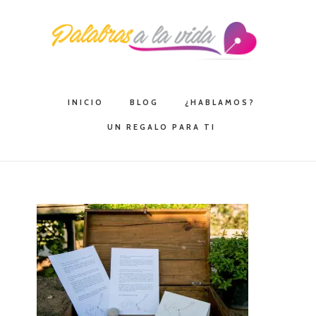
Saltar
Saltar
Saltar
a
al
a
la
contenido
la
navegación
principal
barra
principal
lateral
INICIO
BLOG
¿HABLAMOS?
principal
UN REGALO PARA TI