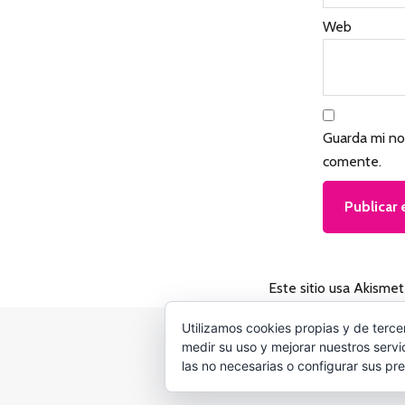
l
Web
e
c
t
Guarda mi no
o
comente.
r
e
s
Este sitio usa Akismet
Utilizamos cookies propias y de terce
medir su uso y mejorar nuestros servi
las no necesarias o configurar sus pr