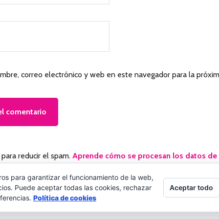
mbre, correo electrónico y web en este navegador para la próxi
 para reducir el spam.
Aprende cómo se procesan los datos de 
ros para garantizar el funcionamiento de la web,
© 2026 Palabras a la vida
Regala palabras a tus seres querido
Aceptar todo
cios. Puede aceptar todas las cookies, rechazar
eferencias.
Política de cookies
Política de privacidad