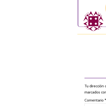
I
n
t
e
Tu dirección 
r
marcados co
a
Comentario