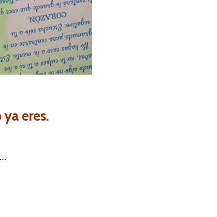
 ya eres.
r…