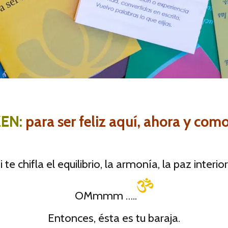
ZEN:
para ser feliz aquí, ahora y como
i te chifla el equilibrio, la armonía, la paz interio
OMmmm …..
Entonces, ésta es tu baraja.